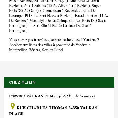
Mas à Beziers)
,
Sas Girardot Barloy (1 Rue Porte Olivier à
Beziers)
,
Aux 4 Saisons (15 Av Albert 1er à Beziers)
,
Super
Frais (85 Av Georges Clemenceau à Beziers)
,
Jardins De
L'europe (Pl De La Font Neuve à Beziers)
,
E.u.r.l. Pontier (14 Av
De Beziers à Montady)
,
De La Coloquinte (Les Prats De Gies à
Portiragnes)
et,
Sarl Elio (1 Bd De La Tour Du Guet à
Portiragnes)
.
Vendres
Vous n'avez pas trouvé ce que vous recherchiez à
?
Accédez aux listes des villes à proximité de Vendres :
Montpellier
,
Béziers
,
Sète
ou
Lunel
.
CHEZ ALAIN
Primeur à VALRAS PLAGE
(à 6.5km de Vendres)
RUE CHARLES THOMAS 34350 VALRAS
PLAGE