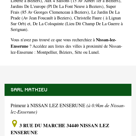
Liberte à Beziers)
,
Aux 4 Saisons (15 Av Albert 1er à Beziers)
,
Jardins De L'europe (Pl De La Font Neuve à Beziers)
,
Super
Frais (85 Av Georges Clemenceau à Beziers)
,
Le Jardin De La
Prade (Av Jean Foucault à Beziers)
,
Christelle Faure ( à Lignan
Sur Orb)
et,
De La Coloquinte (Lieu Dit Champ De La Guerre à
Serignan)
.
Nissan-lez-
Vous n'avez pas trouvé ce que vous recherchiez à
Enserune
? Accédez aux listes des villes à proximité de Nissan-
lez-Enserune :
Montpellier
,
Béziers
,
Sète
ou
Lunel
.
SARL MATHIEU
Primeur à NISSAN LEZ ENSERUNE
(à 0.9km de Nissan-
lez-Enserune)
3 RUE DU MARCHE 34440 NISSAN LEZ
ENSERUNE