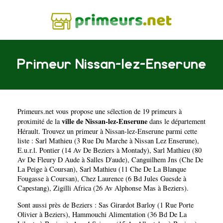
Primeur Nissan-lez-Enserune
Primeurs.net
vous propose une sélection de 19 primeurs à
ville de Nissan-lez-Enserune
proximité de la
dans le département
Hérault
. Trouvez un primeur à Nissan-lez-Enserune parmi cette
liste :
Sarl Mathieu (3 Rue Du Marche à Nissan Lez Enserune)
,
E.u.r.l. Pontier (14 Av De Beziers à Montady)
,
Sarl Mathieu (80
Av De Fleury D Aude à Salles D'aude)
,
Canguilhem Jns (Che De
La Peige à Coursan)
,
Sarl Mathieu (11 Che De La Blanque
Fougasse à Coursan)
,
Chez Laurence (6 Bd Jules Guesde à
Capestang)
,
Zigilli Africa (26 Av Alphonse Mas à Beziers)
.
Sont aussi près de Beziers :
Sas Girardot Barloy (1 Rue Porte
Olivier à Beziers)
,
Hammouchi Alimentation (36 Bd De La