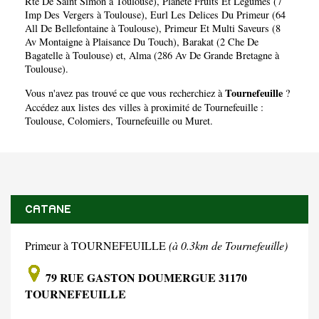
Rte De Saint Simon à Toulouse)
,
Planete Fruits Et Legumes (7
Imp Des Vergers à Toulouse)
,
Eurl Les Delices Du Primeur (64
All De Bellefontaine à Toulouse)
,
Primeur Et Multi Saveurs (8
Av Montaigne à Plaisance Du Touch)
,
Barakat (2 Che De
Bagatelle à Toulouse)
et,
Alma (286 Av De Grande Bretagne à
Toulouse)
.
Tournefeuille
Vous n'avez pas trouvé ce que vous recherchiez à
?
Accédez aux listes des villes à proximité de Tournefeuille :
Toulouse
,
Colomiers
,
Tournefeuille
ou
Muret
.
CATANE
Primeur à TOURNEFEUILLE
(à 0.3km de Tournefeuille)
79 RUE GASTON DOUMERGUE 31170
TOURNEFEUILLE