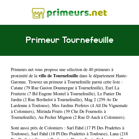
Primeur Tournefeuille
Primeurs.net
vous propose une sélection de 40 primeurs à
ville de Tournefeuille
proximité de la
dans le département
Haute-
Garonne
. Trouvez un primeur à Tournefeuille parmi cette liste :
Catane (79 Rue Gaston Doumergue à Tournefeuille)
,
Eurl La
Fruiterie (7 Bd Eugene Montel à Tournefeuille)
,
Le Panier Du
Jardin (2 Rue Berthelot à Tournefeuille)
,
Mag 2 (259 Av De
Lardenne à Toulouse)
,
Mes Jardins Preferes (4 All Du Vignemale
à Colomiers)
,
Mirinda Fruits (39 Che De Fournolis à
Tournefeuille)
,
Au Pecher Mignon (2 Rue D Auch à Colomiers)
.
Sont aussi près de Colomiers :
Sarl Fahd (17 Pl Des Pradettes à
Toulouse)
,
Sarl Fahd (18 Pl Des Pradettes à Toulouse)
,
Lana (218