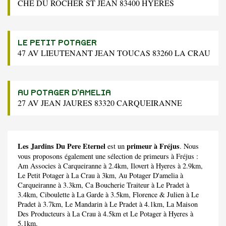
CHE DU ROCHER ST JEAN 83400 HYERES
LE PETIT POTAGER
47 AV LIEUTENANT JEAN TOUCAS 83260 LA CRAU
AU POTAGER D'AMELIA
27 AV JEAN JAURES 83320 CARQUEIRANNE
Les Jardins Du Pere Eternel
primeur à Fréjus
est un
. Nous
vous proposons également une sélection de primeurs à Fréjus :
Am Associes
à Carqueiranne à 2.4km,
Ilovert
à Hyeres à 2.9km,
Le Petit Potager
à La Crau à 3km,
Au Potager D'amelia
à
Carqueiranne à 3.3km,
Ca Boucherie Traiteur
à Le Pradet à
3.4km,
Ciboulette
à La Garde à 3.5km,
Florence & Julien
à Le
Pradet à 3.7km,
Le Mandarin
à Le Pradet à 4.1km,
La Maison
Des Producteurs
à La Crau à 4.5km et
Le Potager
à Hyeres à
5.1km.