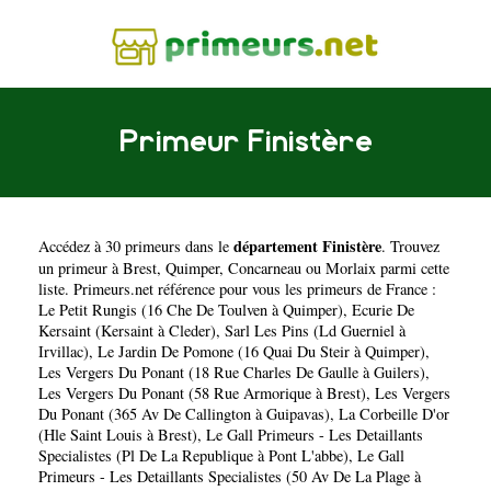
Primeur Finistère
département Finistère
Accédez à 30 primeurs dans le
. Trouvez
un primeur à
Brest
,
Quimper
,
Concarneau
ou
Morlaix
parmi cette
liste. Primeurs.net référence pour vous les primeurs de France :
Le Petit Rungis (16 Che De Toulven à Quimper)
,
Ecurie De
Kersaint (Kersaint à Cleder)
,
Sarl Les Pins (Ld Guerniel à
Irvillac)
,
Le Jardin De Pomone (16 Quai Du Steir à Quimper)
,
Les Vergers Du Ponant (18 Rue Charles De Gaulle à Guilers)
,
Les Vergers Du Ponant (58 Rue Armorique à Brest)
,
Les Vergers
Du Ponant (365 Av De Callington à Guipavas)
,
La Corbeille D'or
(Hle Saint Louis à Brest)
,
Le Gall Primeurs - Les Detaillants
Specialistes (Pl De La Republique à Pont L'abbe)
,
Le Gall
Primeurs - Les Detaillants Specialistes (50 Av De La Plage à