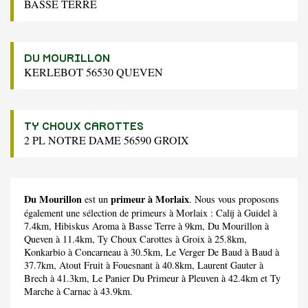
BASSE TERRE
DU MOURILLON
KERLEBOT 56530 QUEVEN
TY CHOUX CAROTTES
2 PL NOTRE DAME 56590 GROIX
Du Mourillon
primeur à Morlaix
est un
. Nous vous proposons
également une sélection de primeurs à Morlaix :
Calij
à Guidel à
7.4km,
Hibiskus Aroma
à Basse Terre à 9km,
Du Mourillon
à
Queven à 11.4km,
Ty Choux Carottes
à Groix à 25.8km,
Konkarbio
à Concarneau à 30.5km,
Le Verger De Baud
à Baud à
37.7km,
Atout Fruit
à Fouesnant à 40.8km,
Laurent Gauter
à
Brech à 41.3km,
Le Panier Du Primeur
à Pleuven à 42.4km et
Ty
Marche
à Carnac à 43.9km.