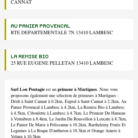
CANNAT
AU PANIER PROVENCAL
RTE DEPARTEMENTALE 7N 13410 LAMBESC
LA REMISE BIO
25 RUE EUGENE PELLETAN 13410 LAMBESC
Sarl Lou Poutagie
primeur à Martigues
est un
. Nous vous
proposons également une sélection de primeurs à Martigues :
Dridi
à Saint Cannat à 0.2km,
Eupral
à Saint Cannat à 2.2km,
Au
Panier Provencal
à Lambesc à 4.2km,
La Remise Bio
à Lambesc
à 4.5km,
Ciboulette
à Lambesc à 4.7km,
Le Primeur Du Hameau
à Ventabren à 8.4km,
Le Jardin Du Roussillon
à Leucate à 8.7km,
Le Panier De Marie
à Pelissanne à 10.2km,
Barthelemy Fruits Et
Legumes
à La Roque D'antheron à 10.3km et
Orange Amere
à
Velaux à 10.5km.