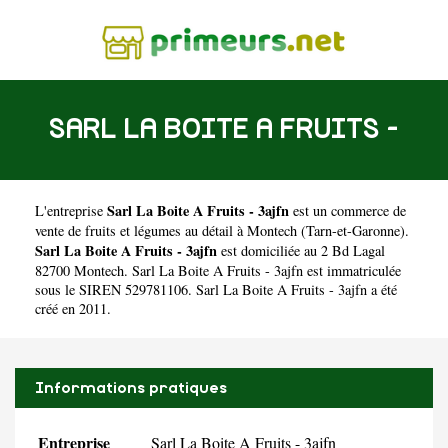
SARL LA BOITE A FRUITS -
Sarl La Boite A Fruits - 3ajfn
L'entreprise
est un
commerce de
3AJFN
vente de fruits et légumes au détail à Montech
(
Tarn-et-Garonne
).
Sarl La Boite A Fruits - 3ajfn
est domiciliée au 2 Bd Lagal
82700 Montech. Sarl La Boite A Fruits - 3ajfn est immatriculée
sous le SIREN 529781106. Sarl La Boite A Fruits - 3ajfn a été
créé en 2011.
Informations pratiques
Entreprise
Sarl La Boite A Fruits - 3ajfn