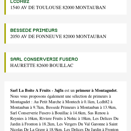
LCDH82
1540 AV DE TOULOUSE 82000 MONTAUBAN
BESSEDE PRIMEURS
2050 AV DE FONNEUVE 82000 MONTAUBAN
SARL CONSERVERIE FUSERO
HAURETTE 82600 BOUILLAC
Sarl La Boite A Fruits - 3ajfn
primeur à Montagudet
est un
.
Nous vous proposons également une sélection de primeurs à
Montagudet :
Au Petit Marche
à Montech à 0.1km,
Lcdh82
à
Montauban à 9.7km,
Bessede Primeurs
à Montauban à 13.9km,
Sarl Conserverie Fusero
à Bouillac à 14.6km,
Sas Renou
à
Reynies à 16km,
Riviere Fruits
à Nohic à 18km,
Les Delices Du
Jardin
à Fronton à 18.2km,
Les Vergers Du Val Garonne
à Saint
Nicolas De La Grave à 18.9km,
Les Delices Du Jardin
à Fronton