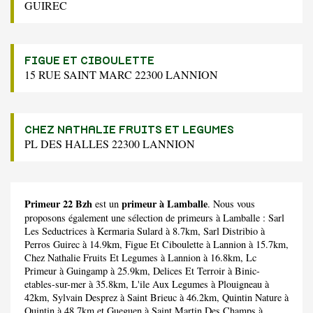
GUIREC
FIGUE ET CIBOULETTE
15 RUE SAINT MARC 22300 LANNION
CHEZ NATHALIE FRUITS ET LEGUMES
PL DES HALLES 22300 LANNION
Primeur 22 Bzh
primeur à Lamballe
est un
. Nous vous
proposons également une sélection de primeurs à Lamballe :
Sarl
Les Seductrices
à Kermaria Sulard à 8.7km,
Sarl Distribio
à
Perros Guirec à 14.9km,
Figue Et Ciboulette
à Lannion à 15.7km,
Chez Nathalie Fruits Et Legumes
à Lannion à 16.8km,
Lc
Primeur
à Guingamp à 25.9km,
Delices Et Terroir
à Binic-
etables-sur-mer à 35.8km,
L'ile Aux Legumes
à Plouigneau à
42km,
Sylvain Desprez
à Saint Brieuc à 46.2km,
Quintin Nature
à
Quintin à 48.7km et
Gueguen
à Saint Martin Des Champs à