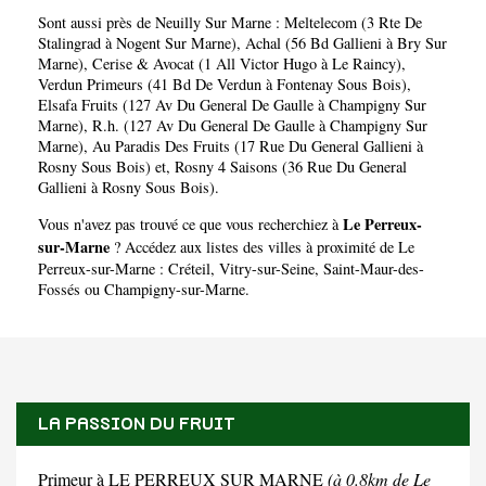
Sont aussi près de Neuilly Sur Marne :
Meltelecom (3 Rte De
Stalingrad à Nogent Sur Marne)
,
Achal (56 Bd Gallieni à Bry Sur
Marne)
,
Cerise & Avocat (1 All Victor Hugo à Le Raincy)
,
Verdun Primeurs (41 Bd De Verdun à Fontenay Sous Bois)
,
Elsafa Fruits (127 Av Du General De Gaulle à Champigny Sur
Marne)
,
R.h. (127 Av Du General De Gaulle à Champigny Sur
Marne)
,
Au Paradis Des Fruits (17 Rue Du General Gallieni à
Rosny Sous Bois)
et,
Rosny 4 Saisons (36 Rue Du General
Gallieni à Rosny Sous Bois)
.
Le Perreux-
Vous n'avez pas trouvé ce que vous recherchiez à
sur-Marne
? Accédez aux listes des villes à proximité de Le
Perreux-sur-Marne :
Créteil
,
Vitry-sur-Seine
,
Saint-Maur-des-
Fossés
ou
Champigny-sur-Marne
.
LA PASSION DU FRUIT
Primeur à LE PERREUX SUR MARNE
(à 0.8km de Le