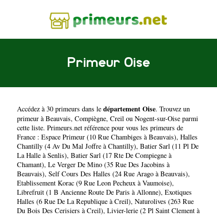
Primeur Oise
département Oise
Accédez à 30 primeurs dans le
. Trouvez un
primeur à
Beauvais
,
Compiègne
,
Creil
ou
Nogent-sur-Oise
parmi
cette liste. Primeurs.net référence pour vous les primeurs de
France :
Espace Primeur (10 Rue Chambiges à Beauvais)
,
Halles
Chantilly (4 Av Du Mal Joffre à Chantilly)
,
Batier Sarl (11 Pl De
La Halle à Senlis)
,
Batier Sarl (17 Rte De Compiegne à
Chamant)
,
Le Verger De Mino (35 Rue Des Jacobins à
Beauvais)
,
Self Cours Des Halles (24 Rue Arago à Beauvais)
,
Etablissement Korac (9 Rue Leon Pecheux à Vaumoise)
,
Librefruit (1 B Ancienne Route De Paris à Allonne)
,
Exotiques
Halles (6 Rue De La Republique à Creil)
,
Naturolives (263 Rue
Du Bois Des Cerisiers à Creil)
,
Livier-lerie (2 Pl Saint Clement à