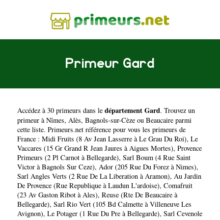
Primeur Gard
département Gard
Accédez à 30 primeurs dans le
. Trouvez un
primeur à
Nîmes
,
Alès
,
Bagnols-sur-Cèze
ou
Beaucaire
parmi
cette liste. Primeurs.net référence pour vous les primeurs de
France :
Midi Fruits (8 Av Jean Lasserre à Le Grau Du Roi)
,
Le
Vaccares (15 Gr Grand R Jean Jaures à Aigues Mortes)
,
Provence
Primeurs (2 Pl Carnot à Bellegarde)
,
Sarl Boum (4 Rue Saint
Victor à Bagnols Sur Ceze)
,
Ador (205 Rue Du Forez à Nimes)
,
Sarl Angles Verts (2 Rue De La Liberation à Aramon)
,
Au Jardin
De Provence (Rue Republique à Laudun L'ardoise)
,
Comafruit
(23 Av Gaston Ribot à Ales)
,
Reuse (Rte De Beaucaire à
Bellegarde)
,
Sarl Rio Vert (105 Bd Calmette à Villeneuve Les
Avignon)
,
Le Potager (1 Rue Du Pre à Bellegarde)
,
Sarl Cevenole