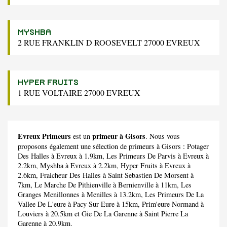
MYSHBA
2 RUE FRANKLIN D ROOSEVELT 27000 EVREUX
HYPER FRUITS
1 RUE VOLTAIRE 27000 EVREUX
Evreux Primeurs
primeur à Gisors
est un
. Nous vous
proposons également une sélection de primeurs à Gisors :
Potager
Des Halles
à Evreux à 1.9km,
Les Primeurs De Parvis
à Evreux à
2.2km,
Myshba
à Evreux à 2.2km,
Hyper Fruits
à Evreux à
2.6km,
Fraicheur Des Halles
à Saint Sebastien De Morsent à
7km,
Le Marche De Pithienville
à Bernienville à 11km,
Les
Granges Menillonnes
à Menilles à 13.2km,
Les Primeurs De La
Vallee De L'eure
à Pacy Sur Eure à 15km,
Prim'eure Normand
à
Louviers à 20.5km et
Gie De La Garenne
à Saint Pierre La
Garenne à 20.9km.