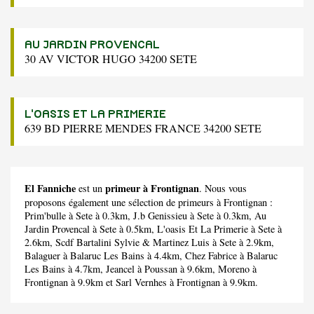
AU JARDIN PROVENCAL
30 AV VICTOR HUGO 34200 SETE
L'OASIS ET LA PRIMERIE
639 BD PIERRE MENDES FRANCE 34200 SETE
El Fanniche
primeur à Frontignan
est un
. Nous vous
proposons également une sélection de primeurs à Frontignan :
Prim'bulle
à Sete à 0.3km,
J.b Genissieu
à Sete à 0.3km,
Au
Jardin Provencal
à Sete à 0.5km,
L'oasis Et La Primerie
à Sete à
2.6km,
Scdf Bartalini Sylvie & Martinez Luis
à Sete à 2.9km,
Balaguer
à Balaruc Les Bains à 4.4km,
Chez Fabrice
à Balaruc
Les Bains à 4.7km,
Jeancel
à Poussan à 9.6km,
Moreno
à
Frontignan à 9.9km et
Sarl Vernhes
à Frontignan à 9.9km.