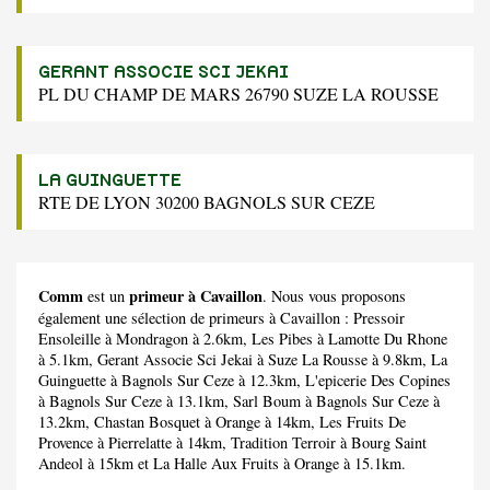
GERANT ASSOCIE SCI JEKAI
PL DU CHAMP DE MARS 26790 SUZE LA ROUSSE
LA GUINGUETTE
RTE DE LYON 30200 BAGNOLS SUR CEZE
Comm
primeur à Cavaillon
est un
. Nous vous proposons
également une sélection de primeurs à Cavaillon :
Pressoir
Ensoleille
à Mondragon à 2.6km,
Les Pibes
à Lamotte Du Rhone
à 5.1km,
Gerant Associe Sci Jekai
à Suze La Rousse à 9.8km,
La
Guinguette
à Bagnols Sur Ceze à 12.3km,
L'epicerie Des Copines
à Bagnols Sur Ceze à 13.1km,
Sarl Boum
à Bagnols Sur Ceze à
13.2km,
Chastan Bosquet
à Orange à 14km,
Les Fruits De
Provence
à Pierrelatte à 14km,
Tradition Terroir
à Bourg Saint
Andeol à 15km et
La Halle Aux Fruits
à Orange à 15.1km.