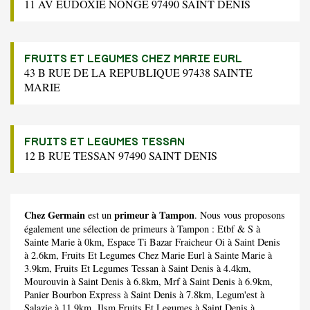
11 AV EUDOXIE NONGE 97490 SAINT DENIS
FRUITS ET LEGUMES CHEZ MARIE EURL
43 B RUE DE LA REPUBLIQUE 97438 SAINTE
MARIE
FRUITS ET LEGUMES TESSAN
12 B RUE TESSAN 97490 SAINT DENIS
Chez Germain
primeur à Tampon
est un
. Nous vous proposons
également une sélection de primeurs à Tampon :
Etbf & S
à
Sainte Marie à 0km,
Espace Ti Bazar Fraicheur Oi
à Saint Denis
à 2.6km,
Fruits Et Legumes Chez Marie Eurl
à Sainte Marie à
3.9km,
Fruits Et Legumes Tessan
à Saint Denis à 4.4km,
Mourouvin
à Saint Denis à 6.8km,
Mrf
à Saint Denis à 6.9km,
Panier Bourbon Express
à Saint Denis à 7.8km,
Legum'est
à
Salazie à 11.9km,
Jlsm Fruits Et Legumes
à Saint Denis à