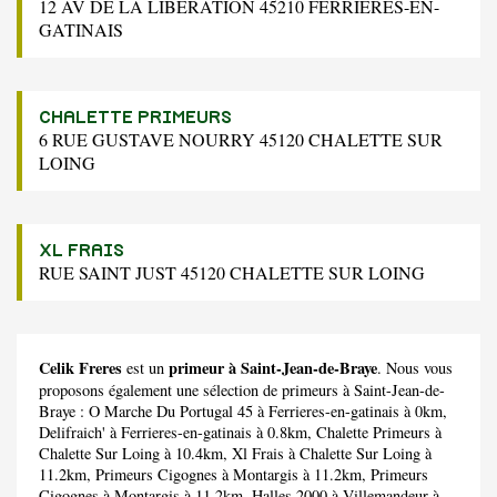
12 AV DE LA LIBERATION 45210 FERRIERES-EN-
GATINAIS
CHALETTE PRIMEURS
6 RUE GUSTAVE NOURRY 45120 CHALETTE SUR
LOING
XL FRAIS
RUE SAINT JUST 45120 CHALETTE SUR LOING
Celik Freres
primeur à Saint-Jean-de-Braye
est un
. Nous vous
proposons également une sélection de primeurs à Saint-Jean-de-
Braye :
O Marche Du Portugal 45
à Ferrieres-en-gatinais à 0km,
Delifraich'
à Ferrieres-en-gatinais à 0.8km,
Chalette Primeurs
à
Chalette Sur Loing à 10.4km,
Xl Frais
à Chalette Sur Loing à
11.2km,
Primeurs Cigognes
à Montargis à 11.2km,
Primeurs
Cigognes
à Montargis à 11.2km,
Halles 2000
à Villemandeur à