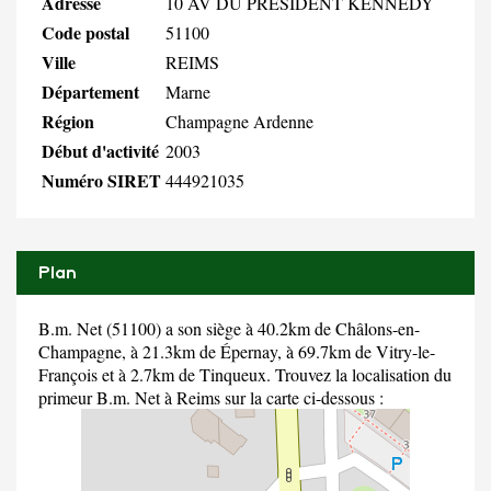
Adresse
10 AV DU PRESIDENT KENNEDY
Code postal
51100
Ville
REIMS
Département
Marne
Région
Champagne Ardenne
Début d'activité
2003
Numéro SIRET
444921035
Plan
B.m. Net (51100) a son siège à 40.2km de Châlons-en-
Champagne, à 21.3km de Épernay, à 69.7km de Vitry-le-
François et à 2.7km de Tinqueux. Trouvez la localisation du
primeur B.m. Net à Reims sur la carte ci-dessous :