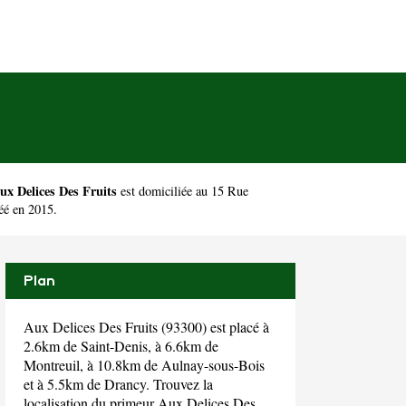
ux Delices Des Fruits
est domiciliée au 15 Rue
éé en 2015.
Plan
Aux Delices Des Fruits (93300) est placé à
2.6km de Saint-Denis, à 6.6km de
Montreuil, à 10.8km de Aulnay-sous-Bois
et à 5.5km de Drancy. Trouvez la
localisation du primeur Aux Delices Des