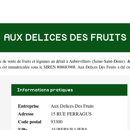
AUX DELICES DES FRUITS
A
de vente de fruits et légumes au détail à Aubervilliers
(
Seine-Saint-Denis
).
s est immatriculée sous le SIREN 808683908. Aux Delices Des Fruits a été cr
Informations pratiques
Entreprise
Aux Delices Des Fruits
Adresse
15 RUE FERRAGUS
Code postal
93300
Ville
AUBERVILLIERS