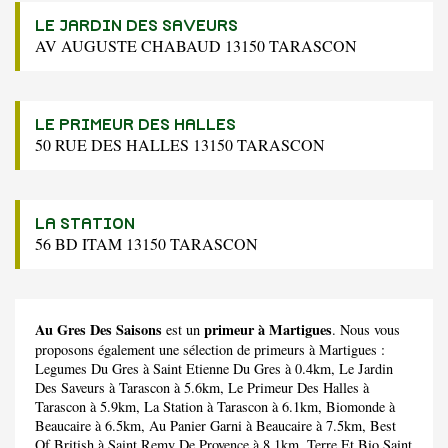
LE JARDIN DES SAVEURS
AV AUGUSTE CHABAUD 13150 TARASCON
LE PRIMEUR DES HALLES
50 RUE DES HALLES 13150 TARASCON
LA STATION
56 BD ITAM 13150 TARASCON
Au Gres Des Saisons
primeur à Martigues
est un
. Nous vous
proposons également une sélection de primeurs à Martigues :
Legumes Du Gres
à Saint Etienne Du Gres à 0.4km,
Le Jardin
Des Saveurs
à Tarascon à 5.6km,
Le Primeur Des Halles
à
Tarascon à 5.9km,
La Station
à Tarascon à 6.1km,
Biomonde
à
Beaucaire à 6.5km,
Au Panier Garni
à Beaucaire à 7.5km,
Best
Of British
à Saint Remy De Provence à 8.1km,
Terre Et Bio Saint