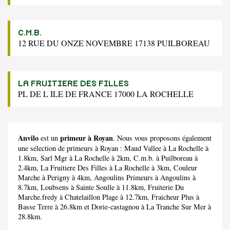
C.M.B.
12 RUE DU ONZE NOVEMBRE 17138 PUILBOREAU
LA FRUITIERE DES FILLES
PL DE L ILE DE FRANCE 17000 LA ROCHELLE
Anvilo
primeur à Royan
est un
. Nous vous proposons également
une sélection de primeurs à Royan :
Maud Vallee
à La Rochelle à
1.8km,
Sarl Mgr
à La Rochelle à 2km,
C.m.b.
à Puilboreau à
2.4km,
La Fruitiere Des Filles
à La Rochelle à 3km,
Couleur
Marche
à Perigny à 4km,
Angoulins Primeurs
à Angoulins à
8.7km,
Loubsens
à Sainte Soulle à 11.8km,
Fruiterie Du
Marche.fredy
à Chatelaillon Plage à 12.7km,
Fraicheur Plus
à
Basse Terre à 26.8km et
Dorie-castagnou
à La Tranche Sur Mer à
28.8km.